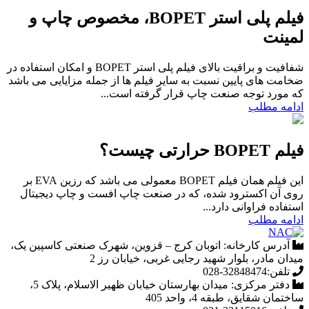
فیلم پلی استر BOPET، مخصوص چاپ و
لمینت
شفافیت و براقیت بالای فیلم پلی استر BOPET و امکان استفاده در
ضخامت های پایین نسبت به سایر فیلم ها از جمله مزایایی می باشد
که مورد توجه صنعت چاپ قرار گرفته است...
ادامه مطلب
فیلم BOPET حرارتی چیست؟
این فیلم همان فیلم BOPET معمولی می باشد که رزین EVA بر
روی آن اکسترود شده، که در صنعت چاپ افست و چاپ دیجیتال
استفاده فراوانی دارد...
ادامه مطلب
آدرس کارخانه:
اتوبان کرج – قزوین، شهرک صنعتی کاسپین یک،
میدان مادر، بلوار شهید رجایی غربی، خیابان رز 2
تلفن:
32848474-028
دفتر مرکزی:
میدان بهارستان خیابان ظهیر الاسلام، پلاک 5،
ساختمان شقایق، طبقه 4، واحد 405