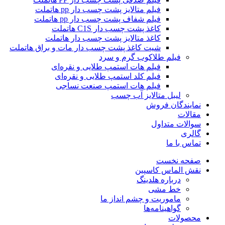
فیلم متالایز پشت چسب دار pp هاتملت
فیلم شفاف پشت چسب دار pp هاتملت
کاغذ پشت چسب دار C1S هاتملت
کاغذ متالایز پشت چسب دار هاتملت
شیت کاغذ پشت چسب دار مات و براق هاتملت
فیلم طلاکوب گرم و سرد
فیلم هات استمپ طلایی و نقره‌ای
فیلم کلد استمپ طلایی و نقره‌ای
فیلم هات استمپ صنعت نساجی
لیبل متالایز آب چسب
نمایندگان فروش
مقالات
سوالات متداول
گالری
تماس با ما
صفحه نخست
نقش الماس کاسپین
درباره هلدینگ
خط مشی
ماموریت و چشم انداز ما
گواهینامه‌ها
محصولات