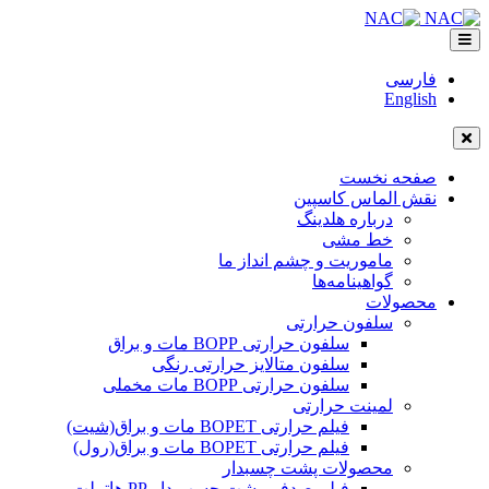
فارسی
English
صفحه نخست
نقش الماس کاسپین
درباره هلدینگ
خط مشی
ماموریت و چشم انداز ما
گواهینامه‌ها
محصولات
سلفون حرارتی
سلفون حرارتی BOPP مات و براق
سلفون متالایز حرارتی رنگی
سلفون حرارتی BOPP مات مخملی
لمینت حرارتی
فیلم حرارتی BOPET مات و براق(شیت)
فیلم حرارتی BOPET مات و براق(رول)
محصولات پشت چسبدار
فیلم صدفی پشت چسب دار PP هاتملت