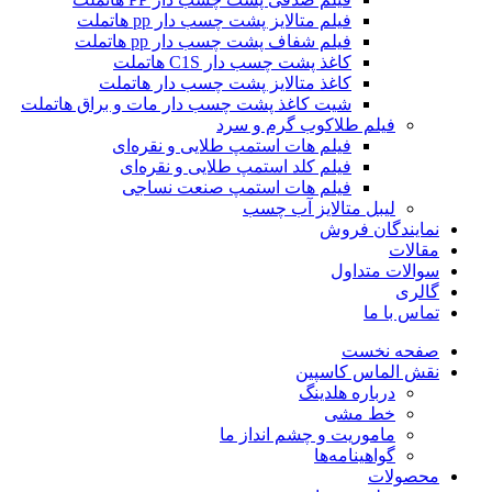
فیلم متالایز پشت چسب دار pp هاتملت
فیلم شفاف پشت چسب دار pp هاتملت
کاغذ پشت چسب دار C1S هاتملت
کاغذ متالایز پشت چسب دار هاتملت
شیت کاغذ پشت چسب دار مات و براق هاتملت
فیلم طلاکوب گرم و سرد
فیلم هات استمپ طلایی و نقره‌ای
فیلم کلد استمپ طلایی و نقره‌ای
فیلم هات استمپ صنعت نساجی
لیبل متالایز آب چسب
نمایندگان فروش
مقالات
سوالات متداول
گالری
تماس با ما
صفحه نخست
نقش الماس کاسپین
درباره هلدینگ
خط مشی
ماموریت و چشم انداز ما
گواهینامه‌ها
محصولات