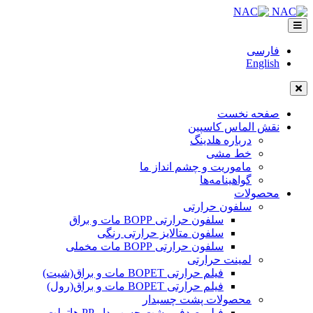
فارسی
English
صفحه نخست
نقش الماس کاسپین
درباره هلدینگ
خط مشی
ماموریت و چشم انداز ما
گواهینامه‌ها
محصولات
سلفون حرارتی
سلفون حرارتی BOPP مات و براق
سلفون متالایز حرارتی رنگی
سلفون حرارتی BOPP مات مخملی
لمینت حرارتی
فیلم حرارتی BOPET مات و براق(شیت)
فیلم حرارتی BOPET مات و براق(رول)
محصولات پشت چسبدار
فیلم صدفی پشت چسب دار PP هاتملت