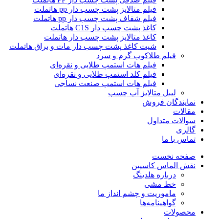
فیلم متالایز پشت چسب دار pp هاتملت
فیلم شفاف پشت چسب دار pp هاتملت
کاغذ پشت چسب دار C1S هاتملت
کاغذ متالایز پشت چسب دار هاتملت
شیت کاغذ پشت چسب دار مات و براق هاتملت
فیلم طلاکوب گرم و سرد
فیلم هات استمپ طلایی و نقره‌ای
فیلم کلد استمپ طلایی و نقره‌ای
فیلم هات استمپ صنعت نساجی
لیبل متالایز آب چسب
نمایندگان فروش
مقالات
سوالات متداول
گالری
تماس با ما
صفحه نخست
نقش الماس کاسپین
درباره هلدینگ
خط مشی
ماموریت و چشم انداز ما
گواهینامه‌ها
محصولات