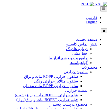
فارسی
English
صفحه نخست
نقش الماس کاسپین
درباره هلدینگ
خط مشی
ماموریت و چشم انداز ما
گواهینامه‌ها
محصولات
سلفون حرارتی
سلفون حرارتی BOPP مات و براق
سلفون متالایز حرارتی رنگی
سلفون حرارتی BOPP مات مخملی
لمینت حرارتی
فیلم حرارتی BOPET مات و براق(شیت)
فیلم حرارتی BOPET مات و براق(رول)
محصولات پشت چسبدار
فیلم صدفی پشت چسب دار PP هاتملت