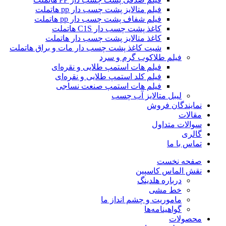
فیلم متالایز پشت چسب دار pp هاتملت
فیلم شفاف پشت چسب دار pp هاتملت
کاغذ پشت چسب دار C1S هاتملت
کاغذ متالایز پشت چسب دار هاتملت
شیت کاغذ پشت چسب دار مات و براق هاتملت
فیلم طلاکوب گرم و سرد
فیلم هات استمپ طلایی و نقره‌ای
فیلم کلد استمپ طلایی و نقره‌ای
فیلم هات استمپ صنعت نساجی
لیبل متالایز آب چسب
نمایندگان فروش
مقالات
سوالات متداول
گالری
تماس با ما
صفحه نخست
نقش الماس کاسپین
درباره هلدینگ
خط مشی
ماموریت و چشم انداز ما
گواهینامه‌ها
محصولات