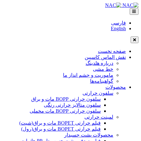
فارسی
English
صفحه نخست
نقش الماس کاسپین
درباره هلدینگ
خط مشی
ماموریت و چشم انداز ما
گواهینامه‌ها
محصولات
سلفون حرارتی
سلفون حرارتی BOPP مات و براق
سلفون متالایز حرارتی رنگی
سلفون حرارتی BOPP مات مخملی
لمینت حرارتی
فیلم حرارتی BOPET مات و براق(شیت)
فیلم حرارتی BOPET مات و براق(رول)
محصولات پشت چسبدار
فیلم صدفی پشت چسب دار PP هاتملت