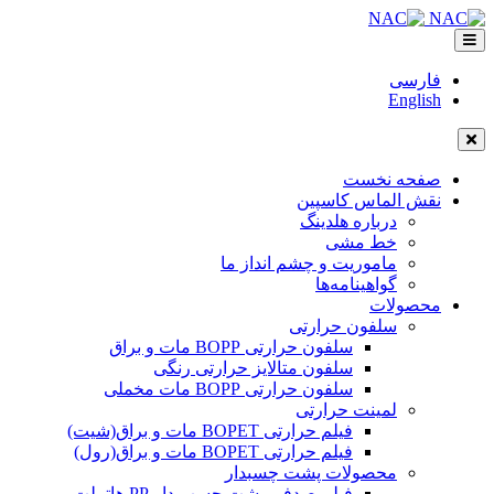
فارسی
English
صفحه نخست
نقش الماس کاسپین
درباره هلدینگ
خط مشی
ماموریت و چشم انداز ما
گواهینامه‌ها
محصولات
سلفون حرارتی
سلفون حرارتی BOPP مات و براق
سلفون متالایز حرارتی رنگی
سلفون حرارتی BOPP مات مخملی
لمینت حرارتی
فیلم حرارتی BOPET مات و براق(شیت)
فیلم حرارتی BOPET مات و براق(رول)
محصولات پشت چسبدار
فیلم صدفی پشت چسب دار PP هاتملت