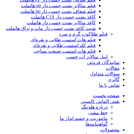
فیلم متالایز پشت چسب دار pp هاتملت
فیلم شفاف پشت چسب دار pp هاتملت
کاغذ پشت چسب دار C1S هاتملت
کاغذ متالایز پشت چسب دار هاتملت
شیت کاغذ پشت چسب دار مات و براق هاتملت
فیلم طلاکوب گرم و سرد
فیلم هات استمپ طلایی و نقره‌ای
فیلم کلد استمپ طلایی و نقره‌ای
فیلم هات استمپ صنعت نساجی
لیبل متالایز آب چسب
نمایندگان فروش
مقالات
سوالات متداول
گالری
تماس با ما
صفحه نخست
نقش الماس کاسپین
درباره هلدینگ
خط مشی
ماموریت و چشم انداز ما
گواهینامه‌ها
محصولات