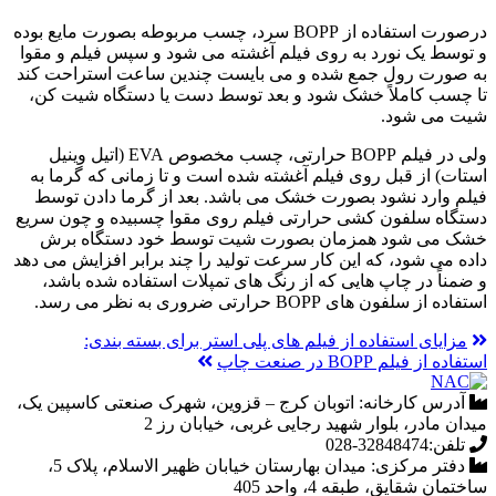
درصورت استفاده از BOPP سرد، چسب مربوطه بصورت مایع بوده
و توسط یک نورد به روی فیلم آغشته می شود و سپس فیلم و مقوا
به صورت رول جمع شده و می بایست چندین ساعت استراحت کند
تا چسب کاملاً خشک شود و بعد توسط دست یا دستگاه شیت کن،
شیت می شود.
ولی در فیلم BOPP حرارتی، چسب مخصوص EVA (اتیل وینیل
استات) از قبل روی فیلم آغشته شده است و تا زمانی که گرما به
فیلم وارد نشود بصورت خشک می باشد. بعد از گرما دادن توسط
دستگاه سلفون کشی حرارتی فیلم روی مقوا چسبیده و چون سریع
خشک می شود همزمان بصورت شیت توسط خود دستگاه برش
داده می شود، که این کار سرعت تولید را چند برابر افزایش می دهد
و ضمناً در چاپ هایی که از رنگ های تمپلات استفاده شده باشد،
استفاده از سلفون های BOPP حرارتی ضروری به نظر می رسد.
مزایای استفاده از فیلم های پلی استر برای بسته بندی:
استفاده از فیلم BOPP در صنعت چاپ
آدرس کارخانه:
اتوبان کرج – قزوین، شهرک صنعتی کاسپین یک،
میدان مادر، بلوار شهید رجایی غربی، خیابان رز 2
تلفن:
32848474-028
دفتر مرکزی:
میدان بهارستان خیابان ظهیر الاسلام، پلاک 5،
ساختمان شقایق، طبقه 4، واحد 405